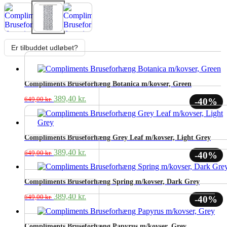
Er tilbuddet udløbet?
Compliments Bruseforhæng Botanica m/kovser, Green
Den
Den
389,40
kr.
649,00
kr.
-40%
oprindelige
aktuelle
pris
pris
var:
er:
649,00 kr..
389,40 kr..
Compliments Bruseforhæng Grey Leaf m/kovser, Light Grey
Den
Den
389,40
kr.
649,00
kr.
-40%
oprindelige
aktuelle
pris
pris
var:
er:
Compliments Bruseforhæng Spring m/kovser, Dark Grey
649,00 kr..
389,40 kr..
Den
Den
389,40
kr.
649,00
kr.
-40%
oprindelige
aktuelle
pris
pris
var:
er:
Compliments Bruseforhæng Papyrus m/kovser, Grey