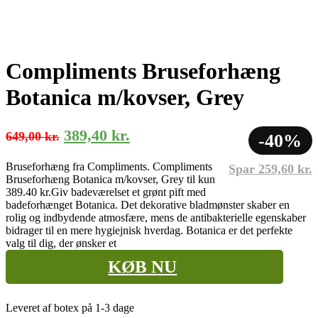
Compliments Bruseforhæng
Botanica m/kovser, Grey
Den
Den
389,40
kr.
649,00
kr.
-40%
oprindelige
aktuelle
Bruseforhæng fra Compliments. Compliments
Spar
259,60
kr.
pris
pris
Bruseforhæng Botanica m/kovser, Grey til kun
var:
er:
389.40 kr.
Giv badeværelset et grønt pift med
badeforhænget Botanica. Det dekorative bladmønster skaber en
649,00 kr..
389,40 kr..
rolig og indbydende atmosfære, mens de antibakterielle egenskaber
bidrager til en mere hygiejnisk hverdag. Botanica er det perfekte
valg til dig, der ønsker et
KØB NU
Leveret af botex på 1-3 dage