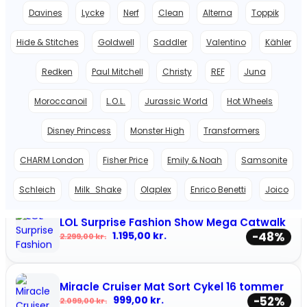
Davines
Lycke
Nerf
Clean
Alterna
Toppik
Hide & Stitches
Goldwell
Saddler
Valentino
Kähler
Redken
Paul Mitchell
Christy
REF
Juna
IX Oval Signet Ring Hawks Eye
Den oprindelige pris var: 1.899,00 kr..
Den aktuelle pris er: 749,00 
749,00
kr.
-61%
1.899,00
kr.
Moroccanoil
L.O.L.
Jurassic World
Hot Wheels
Disney Princess
Monster High
Transformers
Adax Rozzano Pascale Skuldertaske Latte
Den oprindelige pris var: 2.299,00 kr..
Den aktuelle pris er: 1.149,50
1.149,50
kr.
-50%
CHARM London
Fisher Price
Emily & Noah
Samsonite
2.299,00
kr.
Schleich
Milk_Shake
Olaplex
Enrico Benetti
Joico
LOL Surprise Fashion Show Mega Catwalk
Den oprindelige pris var: 2.299,00 kr..
Den aktuelle pris er: 1.195,00
1.195,00
kr.
-48%
2.299,00
kr.
Miracle Cruiser Mat Sort Cykel 16 tommer
Den oprindelige pris var: 2.099,00 kr..
Den aktuelle pris er: 999,00 
999,00
kr.
-52%
2.099,00
kr.