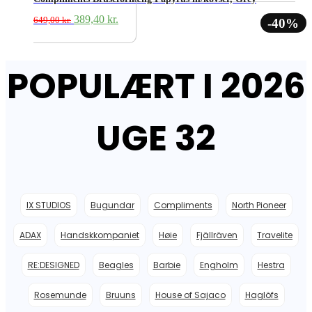
649,00 kr..
389,40 kr..
Den
Den
389,40
kr.
649,00
kr.
-40%
oprindelige
aktuelle
pris
pris
var:
er:
POPULÆRT I 2026
649,00 kr..
389,40 kr..
UGE 32
IX STUDIOS
Bugundar
Compliments
North Pioneer
ADAX
Handskkompaniet
Høie
Fjällräven
Travelite
RE:DESIGNED
Beagles
Barbie
Engholm
Hestra
Rosemunde
Bruuns
House of Sajaco
Haglöfs