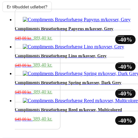
Er tilbuddet udløbet?
Compliments Bruseforhæng Papyrus m/kovser, Grey
Den
Den
389,40
kr.
649,00
kr.
-40%
oprindelige
aktuelle
pris
pris
var:
er:
Compliments Bruseforhæng Lino m/kovser, Grey
649,00 kr..
389,40 kr..
Den
Den
389,40
kr.
649,00
kr.
-40%
oprindelige
aktuelle
pris
pris
var:
er:
Compliments Bruseforhæng Spring m/kovser, Dark Grey
649,00 kr..
389,40 kr..
Den
Den
389,40
kr.
649,00
kr.
-40%
oprindelige
aktuelle
pris
pris
var:
er:
Compliments Bruseforhæng Reed m/kovser, Multicolored
649,00 kr..
389,40 kr..
Den
Den
389,40
kr.
649,00
kr.
-40%
oprindelige
aktuelle
pris
pris
var:
er: