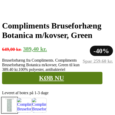
Compliments Bruseforhæng
Botanica m/kovser, Green
Den
Den
389,40
kr.
649,00
kr.
-40%
oprindelige
aktuelle
Bruseforhæng fra Compliments. Compliments
Spar
259,60
kr.
pris
pris
Bruseforhæng Botanica m/kovser, Green til kun
var:
er:
389.40 kr.
100% polyester, antibakteriel
649,00 kr..
389,40 kr..
KØB NU
Leveret af botex på 1-3 dage