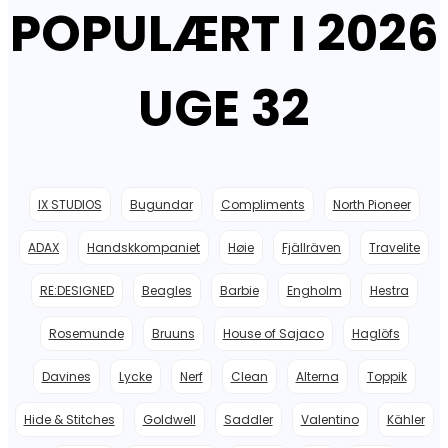
POPULÆRT I 2026
649,00 kr..
389,40 kr..
UGE 32
IX STUDIOS
Bugundar
Compliments
North Pioneer
ADAX
Handskkompaniet
Høie
Fjällräven
Travelite
RE:DESIGNED
Beagles
Barbie
Engholm
Hestra
Rosemunde
Bruuns
House of Sajaco
Haglöfs
Davines
Lycke
Nerf
Clean
Alterna
Toppik
Hide & Stitches
Goldwell
Saddler
Valentino
Kähler