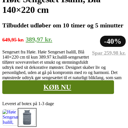
140×220 cm
Tilbuddet udløber om 10 timer og 5 minutter
Den
Den
389,97
kr.
649,95
kr.
-40%
oprindelige
aktuelle
Sengesæt fra Høie. Høie Sengesæt Isalill, Blå
Spar
259,98
kr.
pris
pris
140×220 cm til kun 389.97 kr.
Isalill-sengesættet
var:
er:
tilfører soveværelset et smukt og stemningsfuldt
udtryk med sit dekorative mønster. Designet skaber liv og
649,95 kr..
389,97 kr..
personlighed, uden at gå på kompromis med ro og harmoni. Det
mønstrede udtryk gør sengesættet til et naturligt blikfang, som sam
KØB NU
Leveret af botex på 1-3 dage