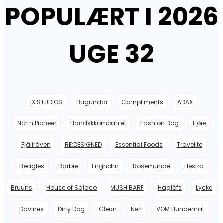
POPULÆRT I 2026
599,95 kr..
359,97 kr..
UGE 32
IX STUDIOS
Bugundar
Compliments
ADAX
North Pioneer
Handskkompaniet
Fashion Dog
Høie
Fjällräven
RE:DESIGNED
Essential Foods
Travelite
Beagles
Barbie
Engholm
Rosemunde
Hestra
Bruuns
House of Sajaco
MUSH BARF
Haglöfs
Lycke
Davines
Dirty Dog
Clean
Nerf
VOM Hundemat