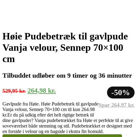
Høie Pudebetræk til gavlpude
Vanja velour, Sennep 70×100
cm
Tilbuddet udløber om 9 timer og 36 minutter
Den
Den
264,98
kr.
529,95
kr.
-50%
oprindelige
aktuelle
Gavlpude fra Høie. Høie Pudebetræk til gavlpude
Spar
264,97
kr.
pris
pris
Vanja velour, Sennep 70×100 cm til kun 264.98
var:
er:
kr.
Er du på udkig efter det helt rigtige betræk til
dine gavlpuder? Vanja pudebetrækket fra Høie er perfekte til at give
529,95 kr..
264,98 kr..
soveværelset både stemning og stil. Pudebetrækket er designet med
en forside i velour og en bagside i ekstra fin bomuld.