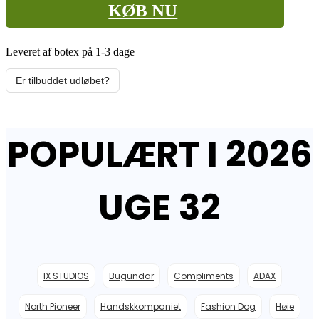
KØB NU
Leveret af botex på 1-3 dage
Er tilbuddet udløbet?
POPULÆRT I 2026
UGE 32
IX STUDIOS
Bugundar
Compliments
ADAX
North Pioneer
Handskkompaniet
Fashion Dog
Høie