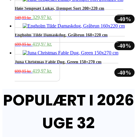
pris
pris
var:
er:
Høie Sengesæt Lukas, Dæmpet Sort 200×220 cm
699,95 kr..
419,97 kr..
Den
Den
329,97
kr.
549,95
kr.
-40%
oprindelige
aktuelle
pris
pris
var:
er:
Engholm Tilde Damaskdug, Gråbrun 160×220 cm
549,95 kr..
329,97 kr..
Den
Den
419,97
kr.
699,95
kr.
-40%
oprindelige
aktuelle
pris
pris
var:
er:
Juna Christmas Fable Dug, Green 150×270 cm
699,95 kr..
419,97 kr..
Den
Den
419,97
kr.
699,95
kr.
-40%
oprindelige
aktuelle
pris
pris
var:
er:
POPULÆRT I 2026
699,95 kr..
419,97 kr..
UGE 32