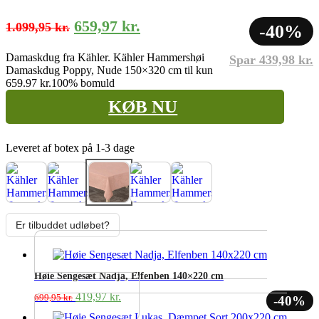
Den
Den
659,97
kr.
1.099,95
kr.
-40%
oprindelige
aktuelle
Damaskdug fra Kähler. Kähler Hammershøi
Spar
439,98
kr.
pris
pris
Damaskdug Poppy, Nude 150×320 cm til kun
var:
er:
659.97 kr.
100% bomuld
1.099,95 kr..
659,97 kr..
KØB NU
Leveret af botex på 1-3 dage
Er tilbuddet udløbet?
Høie Sengesæt Nadja, Elfenben 140×220 cm
Den
Den
419,97
kr.
699,95
kr.
-40%
oprindelige
aktuelle