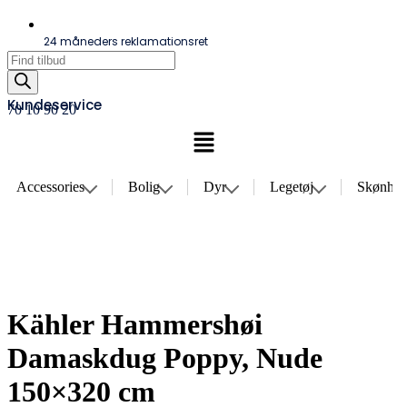
24 måneders reklamationsret
Products
search
Kundeservice
70 10 90 20
Menu
Accessories
Bolig
Dyr
Legetøj
Skønhe
Kähler Hammershøi
Damaskdug Poppy, Nude
150×320 cm