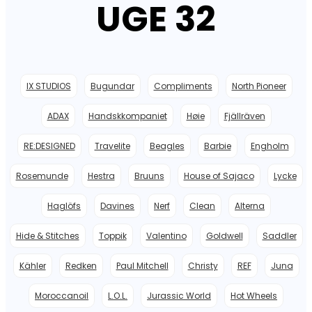
UGE 32
IX STUDIOS
Bugundar
Compliments
North Pioneer
ADAX
Handskkompaniet
Høie
Fjällräven
RE:DESIGNED
Travelite
Beagles
Barbie
Engholm
Rosemunde
Hestra
Bruuns
House of Sajaco
Lycke
Haglöfs
Davines
Nerf
Clean
Alterna
Hide & Stitches
Toppik
Valentino
Goldwell
Saddler
IX Oval Signet Ring Green Marble
Kähler
Redken
Paul Mitchell
Christy
REF
Juna
Den oprindelige pris var: 1.899,00 kr..
Den aktuelle pris er: 749,00 
749,00
kr.
-61%
1.899,00
kr.
Moroccanoil
L.O.L.
Jurassic World
Hot Wheels