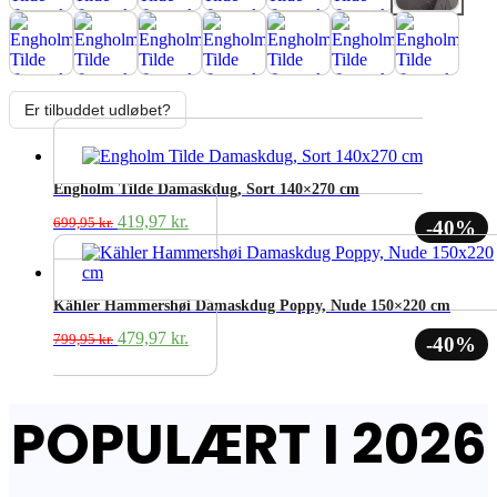
Er tilbuddet udløbet?
Engholm Tilde Damaskdug, Sort 140×270 cm
Den
Den
419,97
kr.
699,95
kr.
-40%
oprindelige
aktuelle
pris
pris
var:
er:
699,95 kr..
419,97 kr..
Kähler Hammershøi Damaskdug Poppy, Nude 150×220 cm
Den
Den
479,97
kr.
799,95
kr.
-40%
oprindelige
aktuelle
pris
pris
var:
er:
POPULÆRT I 2026
799,95 kr..
479,97 kr..