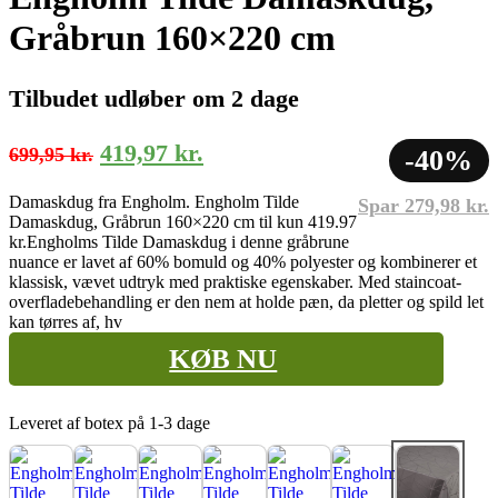
Gråbrun 160×220 cm
Tilbudet udløber om 2 dage
Den
Den
419,97
kr.
699,95
kr.
-40%
oprindelige
aktuelle
Damaskdug fra Engholm. Engholm Tilde
Spar
279,98
kr.
pris
pris
Damaskdug, Gråbrun 160×220 cm til kun 419.97
var:
er:
kr.
Engholms Tilde Damaskdug i denne gråbrune
nuance er lavet af 60% bomuld og 40% polyester og kombinerer et
699,95 kr..
419,97 kr..
klassisk, vævet udtryk med praktiske egenskaber. Med staincoat-
overfladebehandling er den nem at holde pæn, da pletter og spild let
kan tørres af, hv
KØB NU
Leveret af botex på 1-3 dage