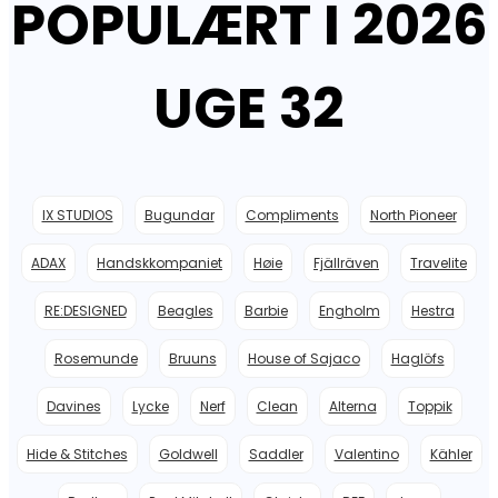
POPULÆRT I 2026
UGE 32
IX STUDIOS
Bugundar
Compliments
North Pioneer
ADAX
Handskkompaniet
Høie
Fjällräven
Travelite
RE:DESIGNED
Beagles
Barbie
Engholm
Hestra
Rosemunde
Bruuns
House of Sajaco
Haglöfs
Davines
Lycke
Nerf
Clean
Alterna
Toppik
Hide & Stitches
Goldwell
Saddler
Valentino
Kähler