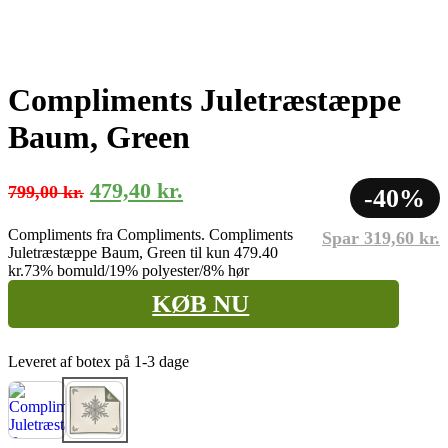
Compliments Juletræstæppe
Baum, Green
Den
Den
479,40
kr.
799,00
kr.
-40%
oprindelige
aktuelle
Compliments fra Compliments. Compliments
Spar
319,60
kr.
pris
pris
Juletræstæppe Baum, Green til kun 479.40
var:
er:
kr.
73% bomuld/19% polyester/8% hør
799,00 kr..
479,40 kr..
KØB NU
Leveret af botex på 1-3 dage