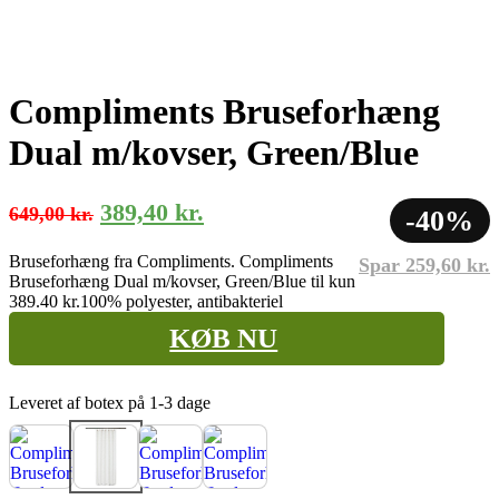
Compliments Bruseforhæng
Dual m/kovser, Green/Blue
Den
Den
389,40
kr.
649,00
kr.
-40%
oprindelige
aktuelle
Bruseforhæng fra Compliments. Compliments
Spar
259,60
kr.
pris
pris
Bruseforhæng Dual m/kovser, Green/Blue til kun
var:
er:
389.40 kr.
100% polyester, antibakteriel
649,00 kr..
389,40 kr..
KØB NU
Leveret af botex på 1-3 dage