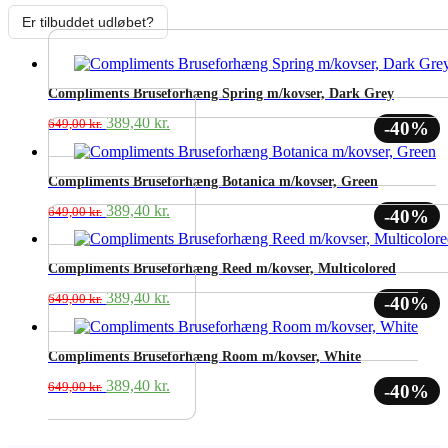
Er tilbuddet udløbet?
Compliments Bruseforhæng Spring m/kovser, Dark Grey
Den
Den
389,40
kr.
649,00
kr.
-40%
oprindelige
aktuelle
pris
pris
var:
er:
Compliments Bruseforhæng Botanica m/kovser, Green
649,00 kr..
389,40 kr..
Den
Den
389,40
kr.
649,00
kr.
-40%
oprindelige
aktuelle
pris
pris
var:
er:
Compliments Bruseforhæng Reed m/kovser, Multicolored
649,00 kr..
389,40 kr..
Den
Den
389,40
kr.
649,00
kr.
-40%
oprindelige
aktuelle
pris
pris
var:
er:
Compliments Bruseforhæng Room m/kovser, White
649,00 kr..
389,40 kr..
Den
Den
389,40
kr.
649,00
kr.
-40%
oprindelige
aktuelle
pris
pris
var:
er: