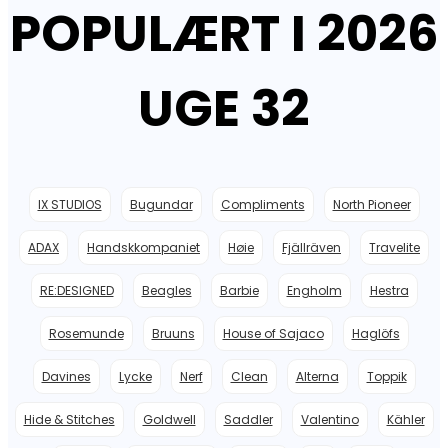
POPULÆRT I 2026
649,00 kr..
389,40 kr..
UGE 32
IX STUDIOS
Bugundar
Compliments
North Pioneer
ADAX
Handskkompaniet
Høie
Fjällräven
Travelite
RE:DESIGNED
Beagles
Barbie
Engholm
Hestra
Rosemunde
Bruuns
House of Sajaco
Haglöfs
Davines
Lycke
Nerf
Clean
Alterna
Toppik
Hide & Stitches
Goldwell
Saddler
Valentino
Kähler